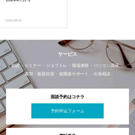
2024.06.10
サービス
相談
セミナー
ジョブトレ
職場体験
パソコン講座
書類・面接対策
就職後サポート
出張相談
面談予約はコチラ
予約申込フォーム