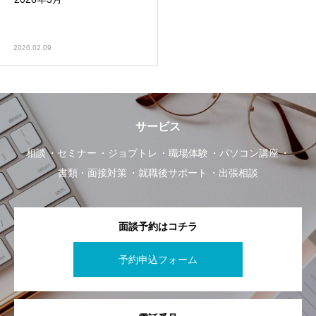
2026.02.09
サービス
相談
セミナー
ジョブトレ
職場体験
パソコン講座
書類・面接対策
就職後サポート
出張相談
面談予約はコチラ
予約申込フォーム