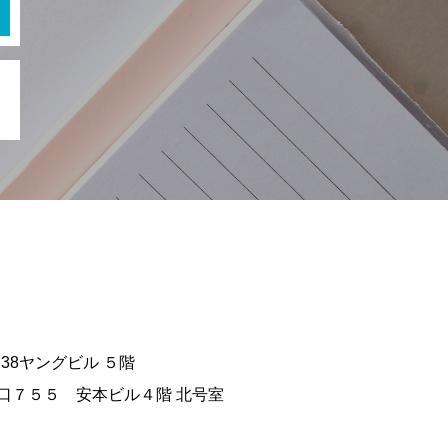
38ヤングビル ５階
之口７５５ 安本ビル４階 北号室