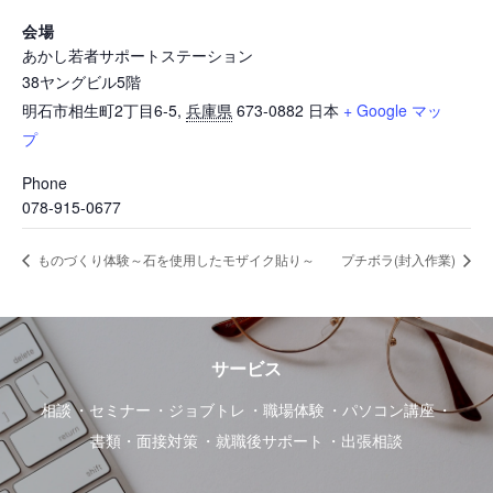
会場
あかし若者サポートステーション
38ヤングビル5階
明石市相生町2丁目6-5
,
兵庫県
673-0882
日本
+ Google マッ
プ
Phone
078-915-0677
ものづくり体験～石を使用したモザイク貼り～
プチボラ(封入作業)
サービス
相談
セミナー
ジョブトレ
職場体験
パソコン講座
書類・面接対策
就職後サポート
出張相談