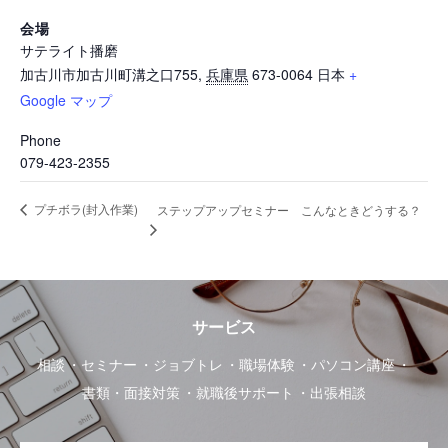
会場
サテライト播磨
加古川市加古川町溝之口755
,
兵庫県
673-0064
日本
+
Google マップ
Phone
079-423-2355
プチボラ(封入作業)
ステップアップセミナー こんなときどうする？
サービス
相談
セミナー
ジョブトレ
職場体験
パソコン講座
書類・面接対策
就職後サポート
出張相談